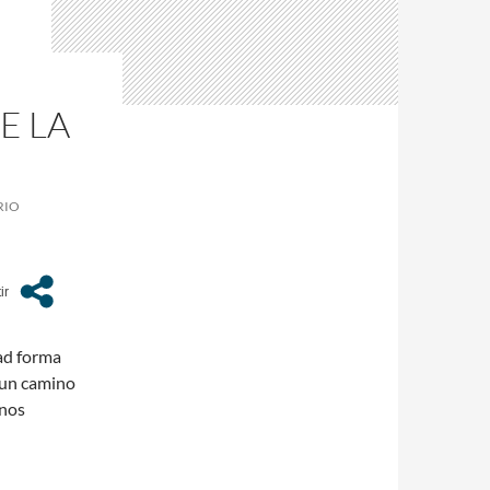
E LA
RIO
dad forma
 un camino
 nos