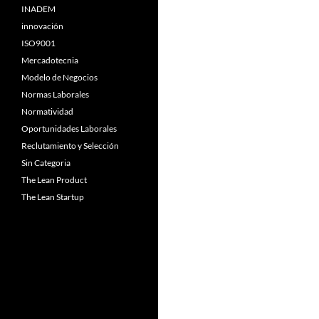
INADEM
innovación
ISO9001
Mercadotecnia
Modelo de Negocios
Normas Laborales
Normatividad
Oportunidades Laborales
Reclutamiento y Selección
Sin Categoria
The Lean Product
The Lean Startup