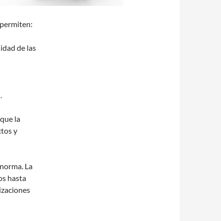
 permiten:
lidad de las
.
 que la
tos y
 norma. La
os hasta
izaciones