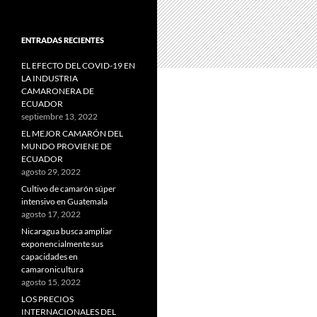
ENTRADAS RECIENTES
EL EFECTO DEL COVID-19 EN
LA INDUSTRIA
CAMARONERA DE
ECUADOR
septiembre 13, 2022
EL MEJOR CAMARÓN DEL
MUNDO PROVIENE DE
ECUADOR
agosto 29, 2022
Cultivo de camarón súper
intensivo en Guatemala
agosto 17, 2022
Nicaragua busca ampliar
exponencialmente sus
capacidades en
camaronicultura
agosto 15, 2022
LOS PRECIOS
INTERNACIONALES DEL