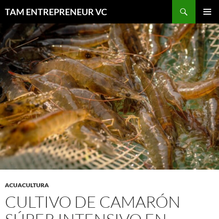
Saltar
Buscar
TAM ENTREPRENEUR VC
al
MENÚ
contenido
PRINCI
ACUACULTURA
CULTIVO DE CAMARÓN