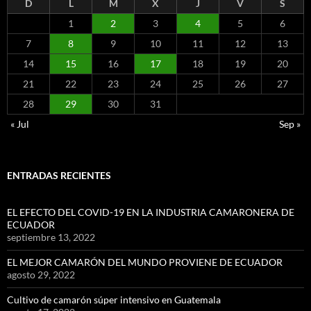
D
L
M
X
J
V
S
1
2
3
4
5
6
7
8
9
10
11
12
13
14
15
16
17
18
19
20
21
22
23
24
25
26
27
28
29
30
31
« Jul
Sep »
ENTRADAS RECIENTES
EL EFECTO DEL COVID-19 EN LA INDUSTRIA CAMARONERA DE
ECUADOR
septiembre 13, 2022
EL MEJOR CAMARÓN DEL MUNDO PROVIENE DE ECUADOR
agosto 29, 2022
Cultivo de camarón súper intensivo en Guatemala