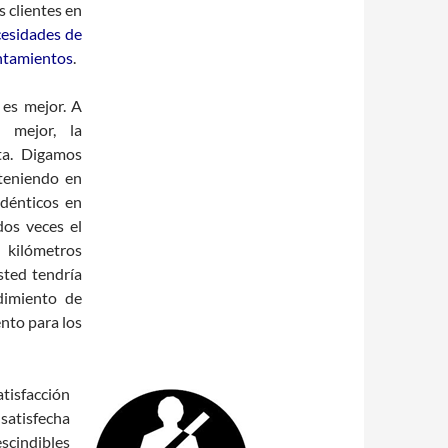
s clientes en
esidades de
ntamientos
.
 es mejor. A
 mejor, la
nta. Digamos
teniendo en
idénticos en
dos veces el
 kilómetros
sted tendría
dimiento de
nto para los
tisfacción
satisfecha
escindibles