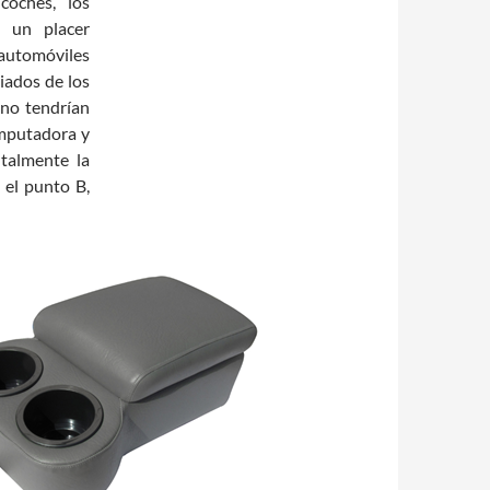
coches, los
 un placer
utomóviles
iados de los
 no tendrían
omputadora y
talmente la
 el punto B,