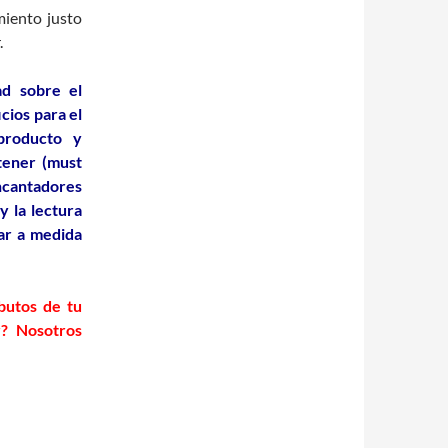
miento justo
.
ad sobre el
cios para el
producto y
 tener (must
cantadores
y la lectura
ar a medida
ibutos de tu
r? Nosotros