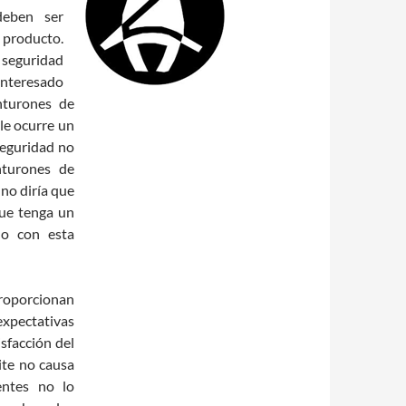
deben ser
 producto.
 seguridad
 interesado
nturones de
 le ocurre un
seguridad no
nturones de
 no diría que
que tenga un
do con esta
oporcionan
expectativas
isfacción del
ite no causa
entes no lo