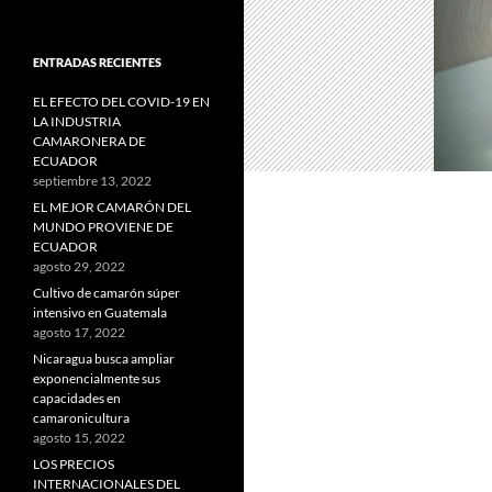
ENTRADAS RECIENTES
EL EFECTO DEL COVID-19 EN
LA INDUSTRIA
CAMARONERA DE
ECUADOR
septiembre 13, 2022
EL MEJOR CAMARÓN DEL
MUNDO PROVIENE DE
ECUADOR
agosto 29, 2022
Cultivo de camarón súper
intensivo en Guatemala
agosto 17, 2022
Nicaragua busca ampliar
exponencialmente sus
capacidades en
camaronicultura
agosto 15, 2022
LOS PRECIOS
INTERNACIONALES DEL