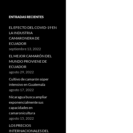
ENTRADAS RECIENTES
EL EFECTO DEL COVID-19 EN
LA INDUSTRIA
CAMARONERA DE
ECUADOR
septiembre 13, 2022
EL MEJOR CAMARÓN DEL
MUNDO PROVIENE DE
ECUADOR
agosto 29, 2022
Cultivo de camarón súper
intensivo en Guatemala
agosto 17, 2022
Nicaragua busca ampliar
exponencialmente sus
capacidades en
camaronicultura
agosto 15, 2022
LOS PRECIOS
INTERNACIONALES DEL