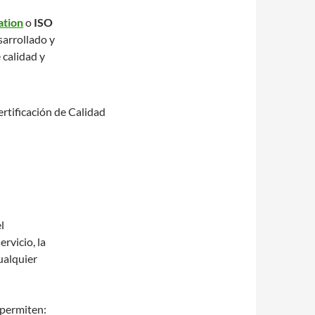
ation
o
ISO
sarrollado y
calidad y
l
ervicio, la
ualquier
 permiten: