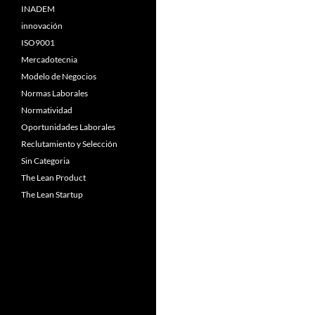
INADEM
innovación
ISO9001
Mercadotecnia
Modelo de Negocios
Normas Laborales
Normatividad
Oportunidades Laborales
Reclutamiento y Selección
Sin Categoria
The Lean Product
The Lean Startup