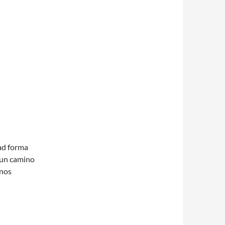
dad forma
 un camino
 nos