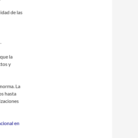
lidad de las
.
 que la
tos y
 norma. La
os hasta
izaciones
acional en