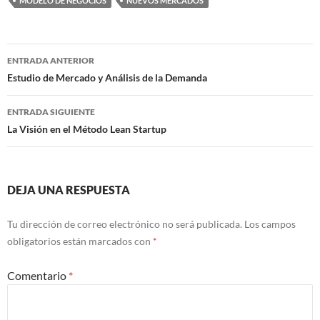
MODELO DE NEGOCIOS
NUEVOS MERCADOS
Navegación
ENTRADA ANTERIOR
de
Estudio de Mercado y Análisis de la Demanda
entradas
ENTRADA SIGUIENTE
La Visión en el Método Lean Startup
DEJA UNA RESPUESTA
Tu dirección de correo electrónico no será publicada.
Los campos
obligatorios están marcados con
*
Comentario
*