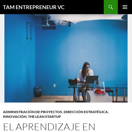
Saltar
Buscar
TAM ENTREPRENEUR VC
al
MENÚ
contenido
PRINCI
ADMINISTRACIÓN DE PROYECTOS
,
DIRECCIÓN ESTRATÉGICA
,
INNOVACIÓN
,
THE LEAN STARTUP
EL APRENDIZAJE EN