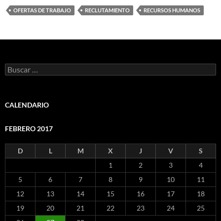
OFERTAS DE TRABAJO
RECLUTAMIENTO
RECURSOS HUMANOS
Buscar:
CALENDARIO
FEBRERO 2017
D
L
M
X
J
V
S
1
2
3
4
5
6
7
8
9
10
11
12
13
14
15
16
17
18
19
20
21
22
23
24
25