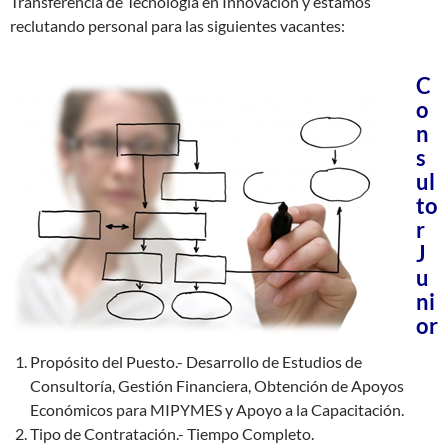
Transferencia de Tecnología en Innovación y estamos
reclutando personal para las siguientes vacantes:
C
o
n
s
ul
to
r
J
u
ni
or
Propósito del Puesto.- Desarrollo de Estudios de
Consultoría, Gestión Financiera, Obtención de Apoyos
Económicos para MIPYMES y Apoyo a la Capacitación.
Tipo de Contratación.- Tiempo Completo.