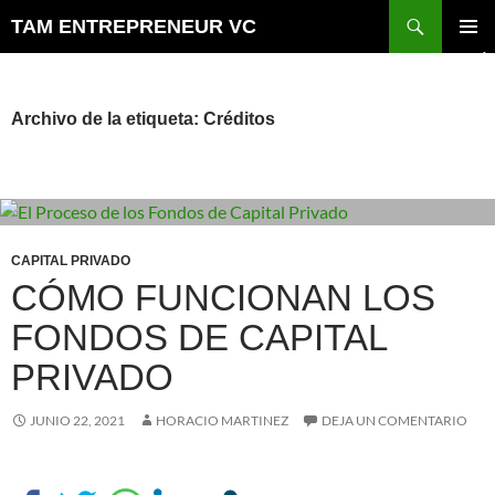
Saltar
Buscar
TAM ENTREPRENEUR VC
al
MENÚ
contenido
PRINCI
Archivo de la etiqueta: Créditos
CAPITAL PRIVADO
CÓMO FUNCIONAN LOS
FONDOS DE CAPITAL
PRIVADO
JUNIO 22, 2021
HORACIO MARTINEZ
DEJA UN COMENTARIO