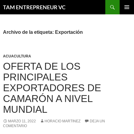
Saltar
Buscar
TAM ENTREPRENEUR VC
al
MENÚ
contenido
PRINCI
Archivo de la etiqueta: Exportación
ACUACULTURA
OFERTA DE LOS
PRINCIPALES
EXPORTADORES DE
CAMARÓN A NIVEL
MUNDIAL
MARZO 11, 2022
HORACIO MARTINEZ
DEJA UN
COMENTARIO