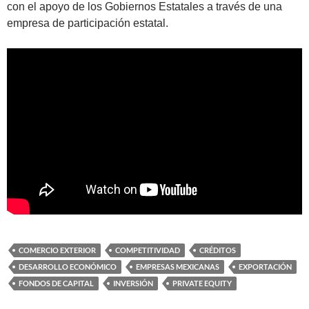
con el apoyo de los Gobiernos Estatales a través de una
empresa de participación estatal.
COMERCIO EXTERIOR
COMPETITIVIDAD
CRÉDITOS
DESARROLLO ECONÓMICO
EMPRESAS MEXICANAS
EXPORTACIÓN
FONDOS DE CAPITAL
INVERSIÓN
PRIVATE EQUITY